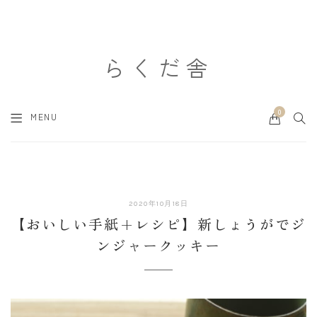
らくだ舎
0
Cart
SEA
MENU
2020
2020年10月18日
年
【おいしい手紙+レシピ】新しょうがでジ
10
ンジャークッキー
月
18
日