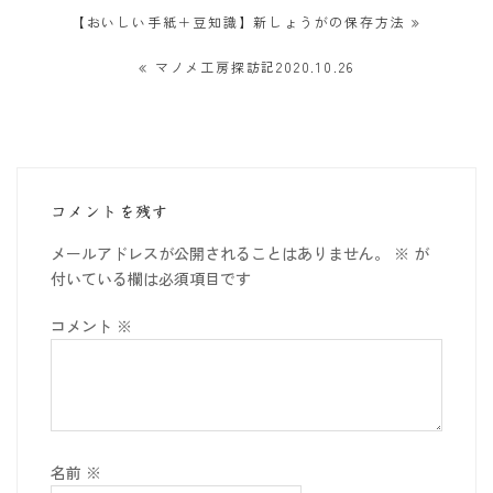
投
【おいしい手紙＋豆知識】新しょうがの保存方法
稿
マノメ工房探訪記2020.10.26
ナ
ビ
ゲ
ー
コメントを残す
シ
メールアドレスが公開されることはありません。
※
が
ョ
付いている欄は必須項目です
ン
コメント
※
名前
※