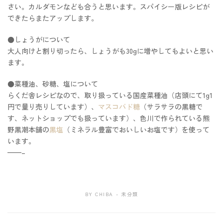
さい。カルダモンなども合うと思います。スパイシー版レシピが
できたらまたアップします。
●しょうがについて
大人向けと割り切ったら、しょうがも30gに増やしてもよいと思い
ます。
●菜種油、砂糖、塩について
らくだ舎レシピなので、取り扱っている国産菜種油（店頭にて1g1
円で量り売りしています）、
マスコバド糖
（サラサラの黒糖で
す、ネットショップでも扱っています）、色川で作られている熊
野黒潮本舗の
黒塩
（ミネラル豊富でおいしいお塩です）を使って
います。
——–
BY
CHIBA
未分類