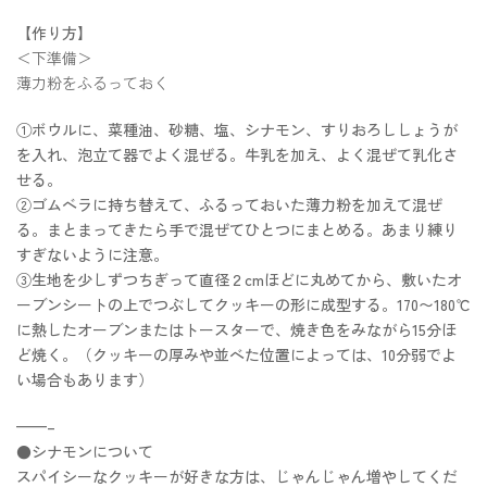
【作り方】
＜下準備＞
薄力粉をふるっておく
①ボウルに、菜種油、砂糖、塩、シナモン、すりおろししょうが
を入れ、泡立て器でよく混ぜる。牛乳を加え、よく混ぜて乳化さ
せる。
②ゴムベラに持ち替えて、ふるっておいた薄力粉を加えて混ぜ
る。まとまってきたら手で混ぜてひとつにまとめる。あまり練り
すぎないように注意。
③生地を少しずつちぎって直径２cmほどに丸めてから、敷いたオ
ーブンシートの上でつぶしてクッキーの形に成型する。170〜180℃
に熱したオーブンまたはトースターで、焼き色をみながら15分ほ
ど焼く。（クッキーの厚みや並べた位置によっては、10分弱でよ
い場合もあります）
——–
●シナモンについて
スパイシーなクッキーが好きな方は、じゃんじゃん増やしてくだ