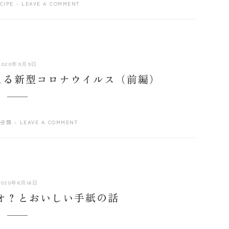
CIPE
LEAVE A COMMENT
2020
2020年9月9日
年
考える新型コロナウイルス（前編）
9
月
9
日
分類
LEAVE A COMMENT
2020
2020年8月16日
年
ジオ？とおいしい手紙の話
9
月
9
日