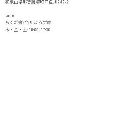
和歌山県那智勝浦町口色川742-2
time
らくだ舎/色川よろず屋
木・金・土: 10:00–17:30