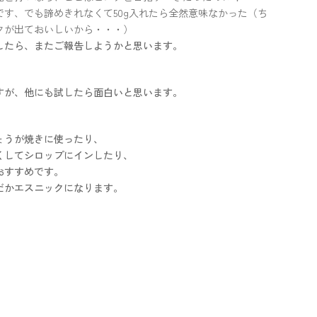
す、でも諦めきれなくて50g入れたら全然意味なかった（ち
クが出ておいしいから・・・）
したら、またご報告しようかと思います。
すが、他にも試したら面白いと思います。
ょうが焼きに使ったり、
くしてシロップにインしたり、
おすすめです。
だかエスニックになります。