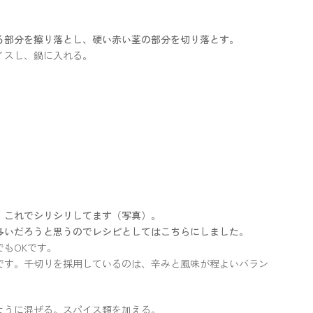
る部分を擦り落とし、硬い赤い茎の部分を切り落とす。
イスし、鍋に入れる。
、これでシリシリしてます（写真）。
多いだろうと思うのでレシピとしてはこちらにしました。
もOKです。
です。千切りを採用しているのは、辛みと風味が程よいバラン
ように混ぜる。スパイス類を加える。