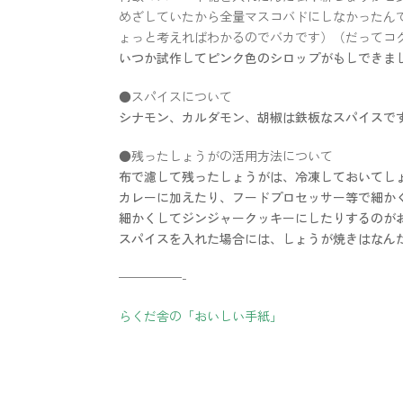
めざしていたから全量マスコバドにしなかったんで
ょっと考えればわかるのでバカです）（だってコ
いつか試作してピンク色のシロップがもしできま
●スパイスについて
シナモン、カルダモン、胡椒は鉄板なスパイスで
●残ったしょうがの活用方法について
布で濾して残ったしょうがは、冷凍しておいてし
カレーに加えたり、フードプロセッサー等で細か
細かくしてジンジャークッキーにしたりするのが
スパイスを入れた場合には、しょうが焼きはなん
—————-
らくだ舎の「おいしい手紙」