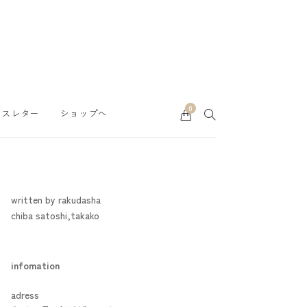
0
Cart
SEARCH
ースレター
ショップへ
written by rakudasha
chiba satoshi,takako
infomation
adress