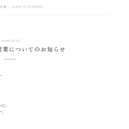
分類
LEAVE A COMMENT
2020
2020年5月7日
年
茶室営業についてのお知らせ
5
月
8
日
す。
ンに、
す。