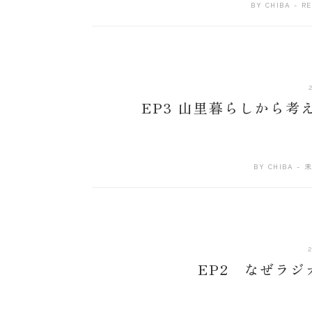
BY
CHIBA
RE
EP3 山里暮らしから
BY
CHIBA
未
EP2 なぜラ