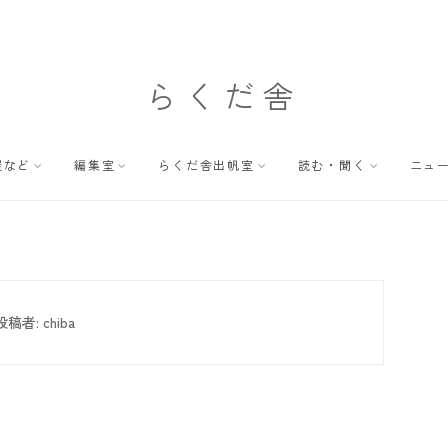
らくだ舎
屋など
編集室
らくだ舎出帆室
読む・聞く
ニュ
投稿者:
chiba