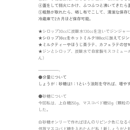
④蓋をして弱火にかけ、ふつふつと沸いてきたら蓋
⑤粗熱が取れたら、晒し布でこして、清潔な保存
冷蔵庫で2カ月ほど保存可能。
★シロップ30ccに炭酸水130ccを注いでジンジャ
★シロップ30ccをホットミルク180ccに加えて
★ミルクティーやほうじ茶ラテ、カフェラテの甘
★ジンとシロップ、炭酸水で自家製モスコミュー
ん）
—————-
●分量について
しょうが：砂糖は1：1という法則を守れば、増や
●砂糖について
今回私は、上白糖250g、マスコバド糖50g（顆
した。
白砂糖オンリーで作ればほんのりピンク色になる
何故マスコバド糖を入れたんだ私！新しょうがと