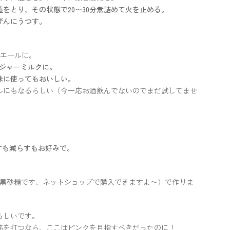
をとり、その状態で20〜30分煮詰めて火を止める。
びんにうつす。
ーエールに。
ジンジャーミルクに。
味に使ってもおいしい。
ルにもなるらしい（今一応お酒飲んでないのでまだ試してませ
すも減らすもお好みで。
粒の黒砂糖です、ネットショップで購入できますよ〜）で作りま
らしいです。
銘を打つなら、ここはピンクを目指すべきだったのに！