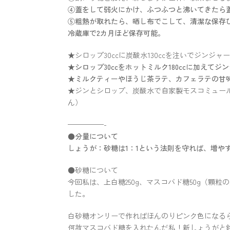
④蓋をして弱火にかけ、ふつふつと沸いてきたら蓋
⑤粗熱が取れたら、晒し布でこして、清潔な保存
冷蔵庫で2カ月ほど保存可能。
★シロップ30ccに炭酸水130ccを注いでジンジャ
★シロップ30ccをホットミルク180ccに加えて
★ミルクティーやほうじ茶ラテ、カフェラテの甘
★ジンとシロップ、炭酸水で自家製モスコミュー
ん）
—————-
●分量について
しょうが：砂糖は1：1という法則を守れば、増や
●砂糖について
今回私は、上白糖250g、マスコバド糖50g（顆
した。
白砂糖オンリーで作ればほんのりピンク色になる
何故マスコバド糖を入れたんだ私！新しょうがと