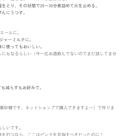
をとり、その状態で20〜30分煮詰めて火を止める。
びんにうつす。
ーエールに。
ジンジャーミルクに。
味に使ってもおいしい。
ルにもなるらしい（今一応お酒飲んでないのでまだ試してませ
すも減らすもお好みで。
粒の黒砂糖です、ネットショップで購入できますよ〜）で作りま
らしいです。
銘を打つなら、ここはピンクを目指すべきだったのに！