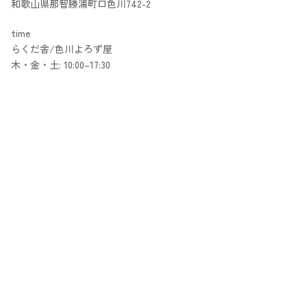
和歌山県那智勝浦町口色川742-2
time
らくだ舎/色川よろず屋
木・金・土: 10:00–17:30