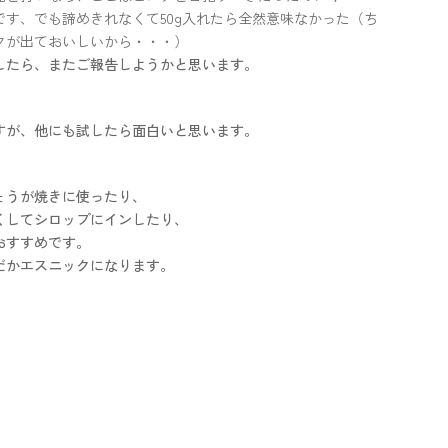
す、でも諦めきれなくて50g入れたら全然意味なかった（ち
クが出ておいしいから・・・）
したら、またご報告しようかと思います。
すが、他にも試したら面白いと思います。
ょうが焼きに使ったり、
くしてシロップにインしたり、
おすすめです。
だかエスニックになります。