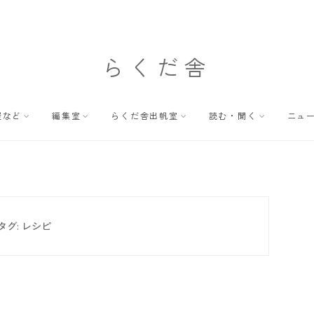
らくだ舎
屋など
編集室
らくだ舎出帆室
読む・聞く
ニュ
タグ:
レシピ