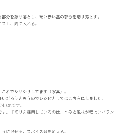
る部分を擦り落とし、硬い赤い茎の部分を切り落とす。
イスし、鍋に入れる。
、これでシリシリしてます（写真）。
多いだろうと思うのでレシピとしてはこちらにしました。
もOKです。
です。千切りを採用しているのは、辛みと風味が程よいバラン
ように混ぜる。スパイス類を加える。