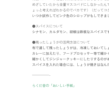
めざしていたから全量マスコバドにしなかったんで
ょっと考えればわかるのでバカです）（だってコ
いつか試作してピンク色のシロップがもしできま
●スパイスについて
シナモン、カルダモン、胡椒は鉄板なスパイスで
●残ったしょうがの活用方法について
布で濾して残ったしょうがは、冷凍しておいてし
カレーに加えたり、フードプロセッサー等で細か
細かくしてジンジャークッキーにしたりするのが
スパイスを入れた場合には、しょうが焼きはなん
—————-
らくだ舎の「おいしい手紙」