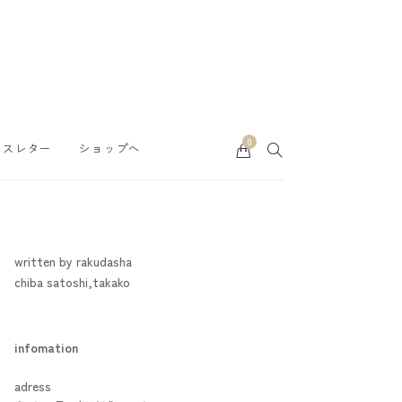
0
Cart
SEARCH
ースレター
ショップへ
written by rakudasha
chiba satoshi,takako
infomation
adress