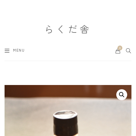
らくだ舎
0
Cart
SEA
MENU