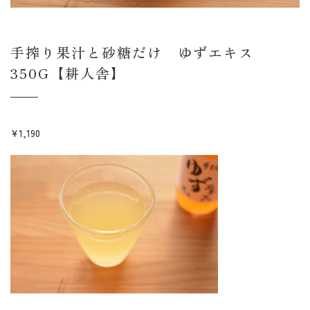
手搾り果汁と砂糖だけ ゆずエキス
350G【耕人舎】
¥
1,190