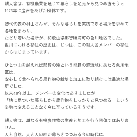
耕人舎は、有機農業を通じて暮らしを足元から見つめ直そうと
1973年に産声をあげた団体です。
初代代表の村山さんが、そんな暮らしを実践できる場所を求めて
各地をまわり、
たどり着いた場所が、和歌山県那智勝浦町の色川地区でした。
色川における移住の歴史は、じつは、この耕人舎メンバーの移住
からはじまっています。
ひとつ山を越えれば那智の滝という熊野の源流域にあたる色川地
区は、
安心して食べられる農作物の栽培と加工に取り組むには最適な場
所でした。
以来40年以上、メンバーの変化はありましたが
「地に足ついた暮らしから農作物をしっかりと見つめる」という
姿勢は変えることなく今に至っているそうです。
耕人舎は、単なる有機農作物の生産と加工を行う団体ではありま
せん。
人と自然、人と人の絆が薄らぎつつある今の時代に、